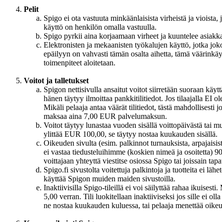
Pelit
Spigo ei ota vastuuta minkäänlaisista virheistä ja vioista, j
käyttö on henkilön omalla vastuulla.
Spigo pyrkii aina korjaamaan virheet ja kuuntelee asiakka
Elektronisten ja mekaanisten työkalujen käyttö, jotka joko 
epäilyyn on vahvasti tämän osalta aihetta, tämä väärinkäyt
toimenpiteet aloitetaan.
Voitot ja talletukset
Spigon nettisivulla ansaitut voitot siirretään suoraan käytt
hänen täytyy ilmoittaa pankkitilitiedot. Jos tilaajalla EI 
Mikäli pelaaja antaa väärät tilitiedot, tästä mahdollisesti 
maksaa aina 7,00 EUR palvelumaksun.
Voitot täytyy lunastaa vuoden sisällä voittopäivästä tai 
ylittää EUR 100,00, se täytyy nostaa kuukauden sisällä.
Oikeuden sivulta (esim. palkinnot turnauksista, arpajaisista 
ei vastaa tiedusteluihimme (koskien nimeä ja osoitetta) 90
voittajaan yhteyttä viestitse osiossa Spigo tai joissain t
Spigo.fi sivustolta voitettuja palkintoja ja tuotteita ei läh
käyttää Spigon muiden maiden sivustoilla.
Inaktiivisilla Spigo-tileillä ei voi säilyttää rahaa ikuisest
5,00 verran. Tili luokitellaan inaktiiviseksi jos sille ei o
ne nostaa kuukauden kuluessa, tai pelaaja menettää oike