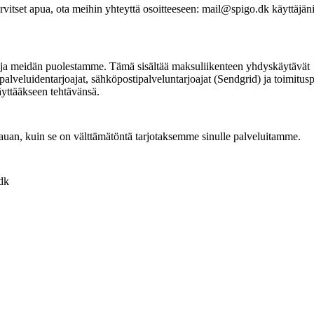
tarvitset apua, ota meihin yhteyttä osoitteeseen: mail@spigo.dk käyttäjäni
ietoja meidän puolestamme. Tämä sisältää maksuliikenteen yhdyskäytävät
alveluidentarjoajat, sähköpostipalveluntarjoajat (Sendgrid) ja toimitusp
täyttääkseen tehtävänsä.
n kauan, kuin se on välttämätöntä tarjotaksemme sinulle palveluitamme.
dk