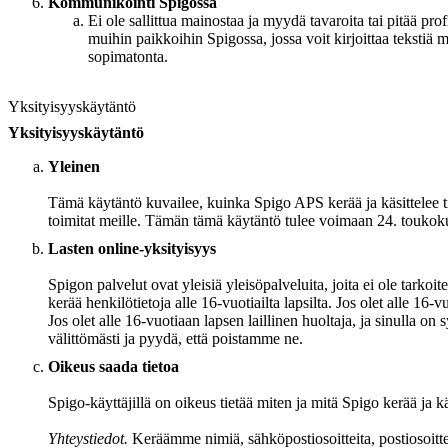
Kommunikointi Spigossa
Ei ole sallittua mainostaa ja myydä tavaroita tai pitää pr
muihin paikkoihin Spigossa, jossa voit kirjoittaa teksti
sopimatonta.
Yksityisyyskäytäntö
Yksityisyyskäytäntö
Yleinen
Tämä käytäntö kuvailee, kuinka Spigo APS kerää ja käsittelee tiet
toimitat meille. Tämän tämä käytäntö tulee voimaan 24. toukok
Lasten online-yksityisyys
Spigon palvelut ovat yleisiä yleisöpalveluita, joita ei ole tarkoit
kerää henkilö​​tietoja alle 16-vuotiailta lapsilta. Jos olet alle 16-
Jos olet alle 16-vuotiaan lapsen laillinen huoltaja, ja sinulla on
välittömästi ja pyydä, että poistamme ne.
Oikeus saada tietoa
Spigo-käyttäjillä on oikeus tietää miten ja mitä Spigo kerää ja k
Yhteystiedot.
Keräämme nimiä, sähköpostiosoitteita, postiosoittei