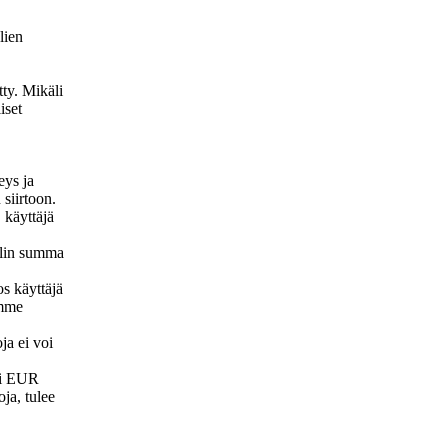
lien
tty. Mikäli
iset
eys ja
 siirtoon.
, käyttäjä
tilin summa
os käyttäjä
amme
ja ei voi
usi EUR
oja, tulee