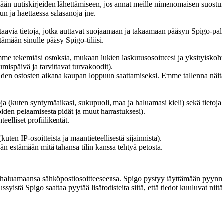
etään uutiskirjeiden lähettämiseen, jos annat meille nimenomaisen suos
n ja haettaessa salasanoja jne.
aavia tietoja, jotka auttavat suojaamaan ja takaamaan pääsyn Spigo-pal
ämään sinulle pääsy Spigo-tiliisi.
me tekemiäsi ostoksia, mukaan lukien laskutusosoitteesi ja yksityiskoh
mispäivä ja tarvittavat turvakoodit).
iden ostosten aikana kaupan loppuun saattamiseksi. Emme tallenna näitä
 (kuten syntymäaikasi, sukupuoli, maa ja haluamasi kieli) sekä tietoja 
oiden pelaamisesta pidät ja muut harrastuksesi).
elliset profiilikentät.
(kuten IP-osoitteista ja maantieteellisestä sijainnista).
tään estämään mitä tahansa tilin kanssa tehtyä petosta.
ja haluamaansa sähköpostiosoitteeseensa. Spigo pystyy täyttämään pyyn
ssyistä Spigo saattaa pyytää lisätodisteita siitä, että tiedot kuuluvat niit