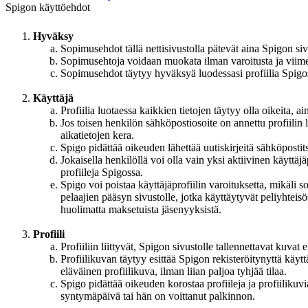
Spigon käyttöehdot
Hyväksy
Sopimusehdot tällä nettisivustolla pätevät aina Spigon siv
Sopimusehtoja voidaan muokata ilman varoitusta ja viim
Sopimusehdot täytyy hyväksyä luodessasi profiilia Spigo
Käyttäjä
Profiilia luotaessa kaikkien tietojen täytyy olla oikeita, ai
Jos toisen henkilön sähköpostiosoite on annettu profiilin 
aikatietojen kera.
Spigo pidättää oikeuden lähettää uutiskirjeitä sähköpostit
Jokaisella henkilöllä voi olla vain yksi aktiivinen käyttäjäpr
profiileja Spigossa.
Spigo voi poistaa käyttäjäprofiilin varoituksetta, mikäli 
pelaajien pääsyn sivustolle, jotka käyttäytyvät peliyhteis
huolimatta maksetuista jäsenyyksistä.
Profiili
Profiiliin liittyvät, Spigon sivustolle tallennettavat kuvat 
Profiilikuvan täytyy esittää Spigon rekisteröitynyttä käyt
eläväinen profiilikuva, ilman liian paljoa tyhjää tilaa.
Spigo pidättää oikeuden korostaa profiileja ja profiilikuvi
syntymäpäivä tai hän on voittanut palkinnon.