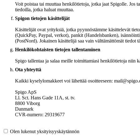
Voit poistaa tai muuttaa henkilötietoja, jotka jaat Spigolle. Jos 
tiedoilla, jotka haluat muuttaa.
Spigon tietojen käsittelijät
Käsittelijät ovat yrityksiä, jotka pyynnöstämme käsittelevät t
(QuickPay, Paypal, verkot), pankit (Handelsbanken), isännöintip
(PostNord). Jokainen käsittelijä saa vain välttämättömät tiedot 
Henkilökohtaisten tietojen tallentaminen
Spigo tallentaa ja salaa meille toimittamiasi henkilötietoja nii
Ota yhteyttä
Kaikki kyselylomakkeet voi lähettää osoitteeseen: mail@spigo.
Spigo ApS
Ll. Sct. Hans Gade 11A, st. tv.
8800 Viborg
Danmark
CVR-numero: 29319677
Olen lukenut yksityisyyskäytännön