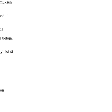
tumuksen
veluihin.
tia
 tietoja.
yleisistä
nön
ä