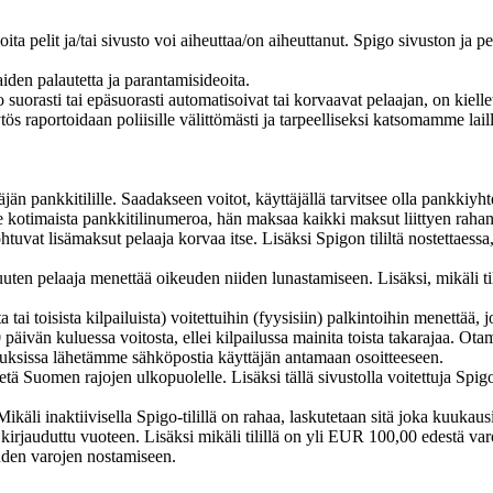
oita pelit ja/tai sivusto voi aiheuttaa/on aiheuttanut. Spigo sivuston ja pe
iden palautetta ja parantamisideoita.
suorasti tai epäsuorasti automatisoivat tai korvaavat pelaajan, on kielle
ös raportoidaan poliisille välittömästi ja tarpeelliseksi katsomamme laill
äjän pankkitilille. Saadakseen voitot, käyttäjällä tarvitsee olla pankkiyht
ole kotimaista pankkitilinumeroa, hän maksaa kaikki maksut liittyen rahan
johtuvat lisämaksut pelaaja korvaa itse. Lisäksi Spigon tililtä nostettaessa
muuten pelaaja menettää oikeuden niiden lunastamiseen. Lisäksi, mikäli 
tai toisista kilpailuista) voitettuihin (fyysisiin) palkintoihin menettää, j
 päivän kuluessa voitosta, ellei kilpailussa mainita toista takarajaa. Ot
apauksissa lähetämme sähköpostia käyttäjän antamaan osoitteeseen.
etetä Suomen rajojen ulkopuolelle. Lisäksi tällä sivustolla voitettuja Spigo
i. Mikäli inaktiivisella Spigo-tilillä on rahaa, laskutetaan sitä joka kuuka
lla kirjauduttu vuoteen. Lisäksi mikäli tilillä on yli EUR 100,00 edestä var
uden varojen nostamiseen.