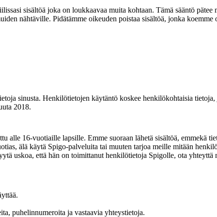
ofiilissasi sisältöä joka on loukkaavaa muita kohtaan. Tämä sääntö pätee
ä muiden nähtäville. Pidätämme oikeuden poistaa sisältöä, jonka koemme 
oja sinusta. Henkilötietojen käytäntö koskee henkilökohtaisia ​​tietoja,
uuta 2018.
ettu alle 16-vuotiaille lapsille. Emme suoraan lähetä sisältöä, emmekä tiet
vuotias, älä käytä Spigo-palveluita tai muuten tarjoa meille mitään henkilö​​
 syytä uskoa, että hän on toimittanut henkilötietoja Spigolle, ota yhteyttä
äyttää.
ta, puhelinnumeroita ja vastaavia yhteystietoja.