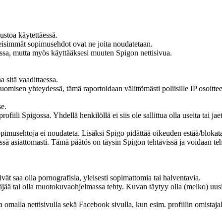
ustoa käytettäessä.
eisimmät sopimusehdot ovat ne joita noudatetaan.
ssa, mutta myös käyttääksesi muuten Spigon nettisivua.
na sitä vaadittaessa.
luomisen yhteydessä, tämä raportoidaan välittömästi poliisille IP osoittee
se.
ofiili Spigossa. Yhdellä henkilöllä ei siis ole sallittua olla useita tai jae
sopimusehtoja ei noudateta. Lisäksi Spigo pidättää oikeuden estää/blokata
össä asiattomasti. Tämä päätös on täysin Spigon tehtävissä ja voidaan te
eivät saa olla pornografisia, yleisesti sopimattomia tai halventavia.
täjää tai olla muotokuvaohjelmassa tehty. Kuvan täytyy olla (melko) uusi
a omalla nettisivulla sekä Facebook sivulla, kun esim. profiilin omistaja