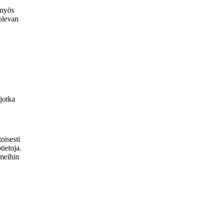
 myös
olevan
 jotka
oisesti
tietoja.
 meihin