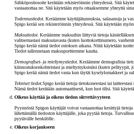
Sähköpostiosoite kerätään rekisteröinnin yhteydessä. Sitä käyt
vastaanottaa ne. Sitä käytetään myös ottaaksemme yhteyttä sinuu
Todennustiedot.
Keräämme käyttäjätunnuksia, salasanoja ja vast
Spigo kerää sen rekisteröinnin yhteydessä. Sitä käytetään myönt
Maksutiedot.
Keräämme maksuihin liittyviä tietoja käsitelläksem
valitsemastasi maksutavasta (kuten luottokorttinumero, vanhentu
Spigo kerää nämä tiedot ostoksen aikana. Niitä käytetään tuotte
Tiedot tallennetaan maksuporttiemme kautta.
Demografiset- ja mieltymystiedot.
Keräämme demografisia tietoja
kiinnostuksenkohteistasi ja mieltymyksistäsi (kuten pelityypit, j
Spigo kerää nämä tiedot vasta kun täytät kyselylomakkeet ja suhte
Tekniset tiedot.
Spigo kerää tietoja tietokoneestasi tai laitteestasi 
Nämä tiedot kerätään automaattisesti, kun luot tilisi. Sitä käyte
Oikeus käyttää ja oikeus tiedon siirrettävyyteen
Pyynnöstä Spigon käyttäjät voivat vastaanottaa kerättyjä tieto
lähettämällä tiedoston käyttäjälle, joka pyytää tietoja. Turvallisuu
pyytävälle henkilölle.
Oikeus korjaukseen