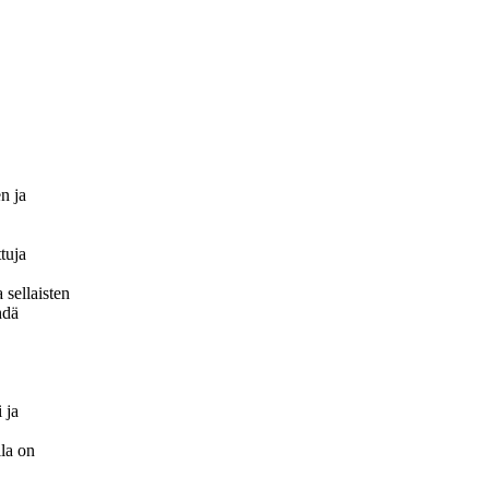
n ja
ttuja
 sellaisten
hdä
 ja
lla on